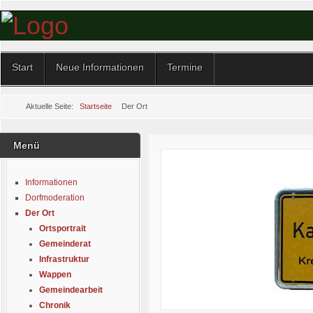
Start
Neue Informationen
Termine
Aktuelle Seite:
Startseite
Der Ort
Menü
Informationen
Dorfmoderation
Der Ort
Ortsportrait
Gemeinderat
Infrastruktur
Wappen
Gemeindearbeit
Chronik