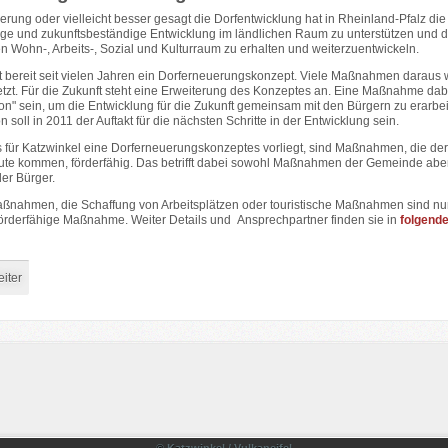
rung oder vielleicht besser gesagt die Dorfentwicklung hat in Rheinland-Pfalz die
ige und zukunftsbeständige Entwicklung im ländlichen Raum zu unterstützen und d
n Wohn-, Arbeits-, Sozial und Kulturraum zu erhalten und weiterzuentwickeln.
t bereit seit vielen Jahren ein Dorferneuerungskonzept. Viele Maßnahmen daraus 
zt. Für die Zukunft steht eine Erweiterung des Konzeptes an. Eine Maßnahme dabe
on" sein, um die Entwicklung für die Zukunft gemeinsam mit den Bürgern zu erarbei
 soll in 2011 der Auftakt für die nächsten Schritte in der Entwicklung sein.
 für Katzwinkel eine Dorferneuerungskonzeptes vorliegt, sind Maßnahmen, die de
ute kommen, förderfähig. Das betrifft dabei sowohl Maßnahmen der Gemeinde aber
r Bürger.
ßnahmen, die Schaffung von Arbeitsplätzen oder touristische Maßnahmen sind nu
 förderfähige Maßnahme. Weiter Details und Ansprechpartner finden sie in
folgend
iter