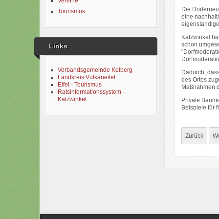
Vereine
Die Dorferneue
Tourismus
eine nachhalt
eigenständige
Katzwinkel ha
schon umgeset
Links
"Dorfmoderati
Dorfmoderation
Verbandsgemeinde Kelberg
Dadurch, dass
Landkreis Vulkaneifel
des Ortes zug
Eifel - Tourismus
Maßnahmen de
Ratsinformationssystem -
Katzwinkel
Private Bauma
Beispiele für
Zurück
We