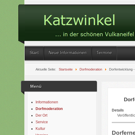
Start
Neue Informationen
Termine
Aktuelle Seite:
Startseite
Dorfmoderation
Dorfentwicklung -
Menü
Dorf
Informationen
Dorfmoderation
Details
Veröffentli
Der Ort
Service
Kultur
Dorferne