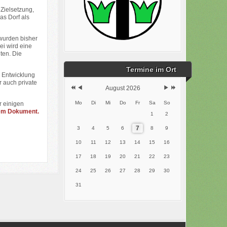
 Zielsetzung,
as Dorf als
wurden bisher
i wird eine
ten. Die
Termine im Ort
r Entwicklung
 auch private
August 2026
Mo
Di
Mi
Do
Fr
Sa
So
r einigen
em Dokument.
1
2
7
3
4
5
6
8
9
10
11
12
13
14
15
16
17
18
19
20
21
22
23
24
25
26
27
28
29
30
31