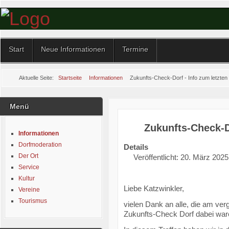
Start
Neue Informationen
Termine
Aktuelle Seite:
Startseite
Informationen
Zukunfts-Check-Dorf - Info zum letzten
Menü
Zukunfts-Check-Do
Informationen
Dorfmoderation
Details
Der Ort
Veröffentlicht: 20. März 2025
Service
Kultur
Liebe Katzwinkler,
Vereine
Tourismus
vielen Dank an alle, die am ve
Zukunfts-Check Dorf dabei war