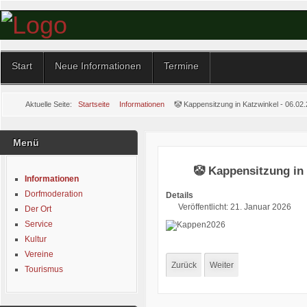
Start
Neue Informationen
Termine
Aktuelle Seite:
Startseite
Informationen
🤡 Kappensitzung in Katzwinkel - 06.02
Menü
🤡 Kappensitzung in 
Informationen
Dorfmoderation
Details
Veröffentlicht: 21. Januar 2026
Der Ort
Service
Kultur
Vereine
Zurück
Weiter
Tourismus