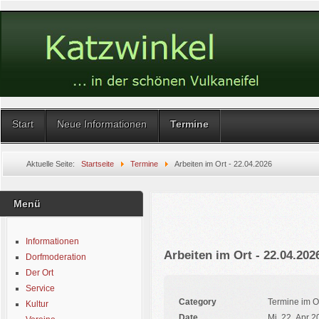
Start
Neue Informationen
Termine
Aktuelle Seite:
Startseite
Termine
Arbeiten im Ort - 22.04.2026
Menü
Informationen
Arbeiten im Ort - 22.04.202
Dorfmoderation
Der Ort
Service
Category
Termine im O
Kultur
Date
Mi, 22. Apr 2