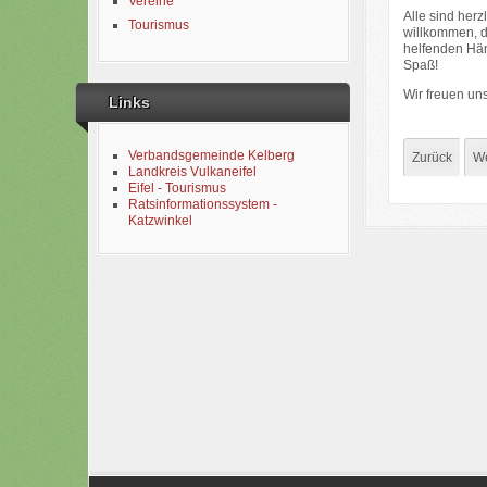
Vereine
Alle sind her
Tourismus
willkommen, d
helfenden Hän
Spaß!
Wir freuen un
Links
Verbandsgemeinde Kelberg
Zurück
We
Landkreis Vulkaneifel
Eifel - Tourismus
Ratsinformationssystem -
Katzwinkel