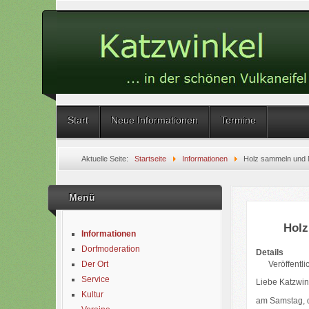
Start
Neue Informationen
Termine
Aktuelle Seite:
Startseite
Informationen
Holz sammeln und Ma
Menü
Holz
Informationen
Dorfmoderation
Details
Veröffentli
Der Ort
Service
Liebe Katzwin
Kultur
am Samstag, d