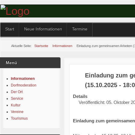
Start
Neue Informationen
Termine
Aktuelle Seite:
Startseite
Informationen
Einladung zum gemeinsamen Arbeiten (1
Menü
Einladung zum g
Informationen
(15.10.2025 - 18:
Dorfmoderation
Der Ort
Details
Service
Veröffentlicht: 05. Oktober 2
Kultur
Vereine
Tourismus
Einladung zum gemeinsamen 